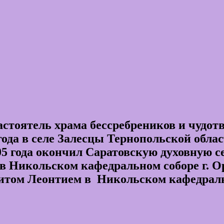
стоятель храма бессребреников и чудот
года в селе Залесцы Тернопольской обла
года окончил Саратовскую духовную с
в Никольском кафедральном соборе г. Ор
итом Леонтием в Никольском кафедральн