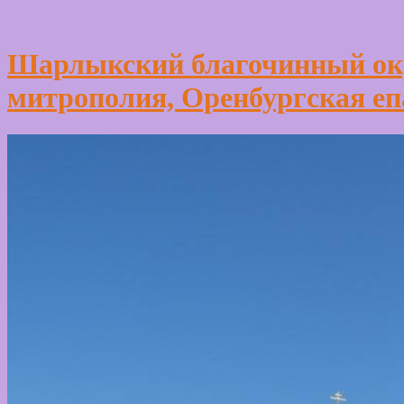
Шарлыкский благочинный окр
митрополия, Оренбургская еп