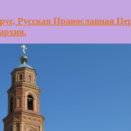
уг, Русская Православная Це
архия.