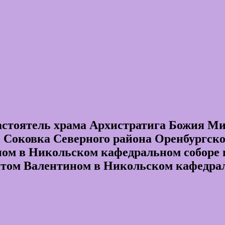
тоятель храма Архистратига Божия Мих
ле Соковка Северного района Оренбургск
ном в Никольском кафедральном соборе г
итом Валентином в Никольском кафедрал